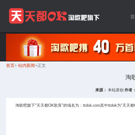
首
首页
>
站内新闻
>正文
淘
来源：
本站原创
作者
淘歌吧旗下“天天都OK歌库”的域名为：ttdok.com其中ttdok为“