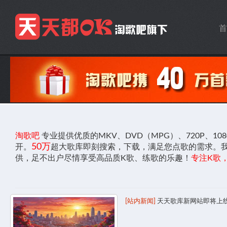
首
淘歌吧
专业提供优质的MKV、DVD（MPG）、720P、1
50万
开。
超大歌库即刻搜索，下载，满足您点歌的需求。
供，足不出户尽情享受高品质K歌、练歌的乐趣！
专注K歌
[站内新闻]
天天歌库新网站即将上